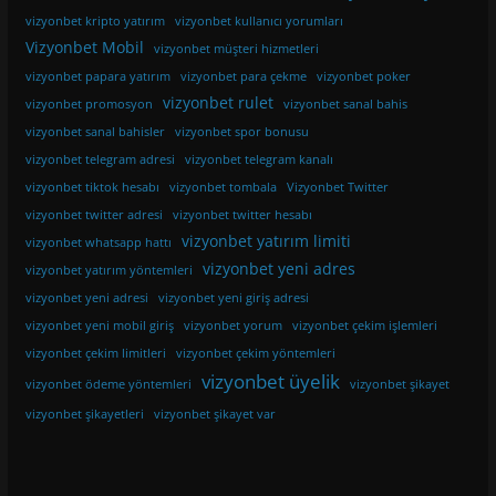
vizyonbet kripto yatırım
vizyonbet kullanıcı yorumları
Vizyonbet Mobil
vizyonbet müşteri hizmetleri
vizyonbet papara yatırım
vizyonbet para çekme
vizyonbet poker
vizyonbet rulet
vizyonbet promosyon
vizyonbet sanal bahis
vizyonbet sanal bahisler
vizyonbet spor bonusu
vizyonbet telegram adresi
vizyonbet telegram kanalı
vizyonbet tiktok hesabı
vizyonbet tombala
Vizyonbet Twitter
vizyonbet twitter adresi
vizyonbet twitter hesabı
vizyonbet yatırım limiti
vizyonbet whatsapp hattı
vizyonbet yeni adres
vizyonbet yatırım yöntemleri
vizyonbet yeni adresi
vizyonbet yeni giriş adresi
vizyonbet yeni mobil giriş
vizyonbet yorum
vizyonbet çekim işlemleri
vizyonbet çekim limitleri
vizyonbet çekim yöntemleri
vizyonbet üyelik
vizyonbet ödeme yöntemleri
vizyonbet şikayet
vizyonbet şikayetleri
vizyonbet şikayet var