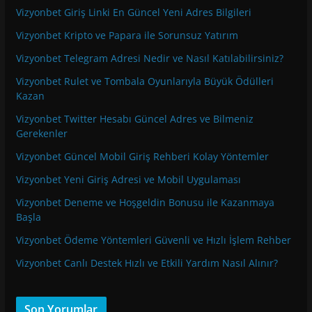
Vizyonbet Giriş Linki En Güncel Yeni Adres Bilgileri
Vizyonbet Kripto ve Papara ile Sorunsuz Yatırım
Vizyonbet Telegram Adresi Nedir ve Nasıl Katılabilirsiniz?
Vizyonbet Rulet ve Tombala Oyunlarıyla Büyük Ödülleri
Kazan
Vizyonbet Twitter Hesabı Güncel Adres ve Bilmeniz
Gerekenler
Vizyonbet Güncel Mobil Giriş Rehberi Kolay Yöntemler
Vizyonbet Yeni Giriş Adresi ve Mobil Uygulaması
Vizyonbet Deneme ve Hoşgeldin Bonusu ile Kazanmaya
Başla
Vizyonbet Ödeme Yöntemleri Güvenli ve Hızlı İşlem Rehber
Vizyonbet Canlı Destek Hızlı ve Etkili Yardım Nasıl Alınır?
Son Yorumlar