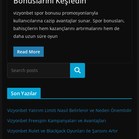
Bonuslarını Keşfedin
vizyonbet spor bonusu promosyonlarıyla
kullanıcılarına cazip avantajlar sunar. Spor bonusları,
bahisçilerin hem kazançlarını artırmalarını hem de
daha uzun süre oyun
Read More
Ara
Son Yazılar
Vizyonbet Yatırım Limiti Nasıl Belirlenir ve Neden Önemlidir
Vizyonbet Freespin Kampanyaları ve Avantajları
Vizyonbet Rulet ve Blackjack Oyunları ile Şansını Artır