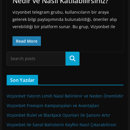
Nedir ve Nasıl Katılabilirsiniz?
vizyonbet telegram grubu, kullanıcıların bir araya
gelerek bilgi paylaşımında bulunabildiği, öneriler alıp
verebildiği bir platform sunar. Bu grup, Vizyonbet ile
Read More
Ara
Son Yazılar
Vizyonbet Yatırım Limiti Nasıl Belirlenir ve Neden Önemlidir
Vizyonbet Freespin Kampanyaları ve Avantajları
Vizyonbet Rulet ve Blackjack Oyunları ile Şansını Artır
Vizyonbet ile Sanal Bahislerin Keyfini Nasıl Çıkarabilirsin