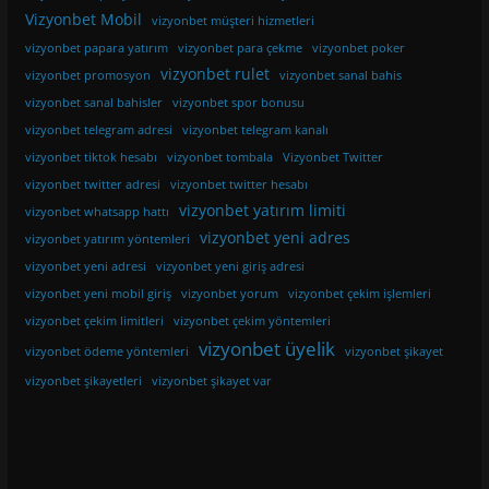
Vizyonbet Mobil
vizyonbet müşteri hizmetleri
vizyonbet papara yatırım
vizyonbet para çekme
vizyonbet poker
vizyonbet rulet
vizyonbet promosyon
vizyonbet sanal bahis
vizyonbet sanal bahisler
vizyonbet spor bonusu
vizyonbet telegram adresi
vizyonbet telegram kanalı
vizyonbet tiktok hesabı
vizyonbet tombala
Vizyonbet Twitter
vizyonbet twitter adresi
vizyonbet twitter hesabı
vizyonbet yatırım limiti
vizyonbet whatsapp hattı
vizyonbet yeni adres
vizyonbet yatırım yöntemleri
vizyonbet yeni adresi
vizyonbet yeni giriş adresi
vizyonbet yeni mobil giriş
vizyonbet yorum
vizyonbet çekim işlemleri
vizyonbet çekim limitleri
vizyonbet çekim yöntemleri
vizyonbet üyelik
vizyonbet ödeme yöntemleri
vizyonbet şikayet
vizyonbet şikayetleri
vizyonbet şikayet var