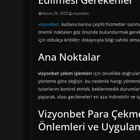
Kasım 29, 2025
vizyonbet
vizyonbet
, kullanıcılarına çeşitli hizmetler sun
önemli noktaları göz önünde bulundurmak gerekme
için oldukça kritiktir; dolayısıyla bilgi sahibi olm
Ana Noktalar
vizyonbet çekim işlemleri
için öncelikle doğrulam
yönteme göre değişir, bu nedenle hangi yöntemi 
tutarlarını kontrol etmek, beklenmedik durumlarl
yaparak, olası gecikmeleri en aza indirebilir ve iş
Vizyonbet Para Çekm
Önlemleri ve Uygula