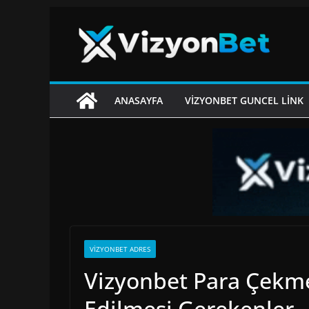
Skip
to
content
ANASAYFA
VIZYONBET GUNCEL LINK
VIZYONBET ADRES
Vizyonbet Para Çekme
Edilmesi Gerekenler