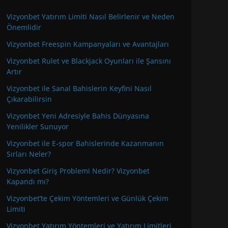
Vizyonbet Yatırım Limiti Nasıl Belirlenir ve Neden
Önemlidir
Vizyonbet Freespin Kampanyaları ve Avantajları
Vizyonbet Rulet ve Blackjack Oyunları ile Şansını
Artır
Vizyonbet ile Sanal Bahislerin Keyfini Nasıl
Çıkarabilirsin
Vizyonbet Yeni Adresiyle Bahis Dünyasına
Yenilikler Sunuyor
Vizyonbet ile E-spor Bahislerinde Kazanmanın
Sırları Neler?
Vizyonbet Giriş Problemi Nedir? Vizyonbet
Kapandı mı?
Vizyonbet’te Çekim Yöntemleri ve Günlük Çekim
Limiti
Vizyonbet Yatırım Yöntemleri ve Yatırım Limitleri