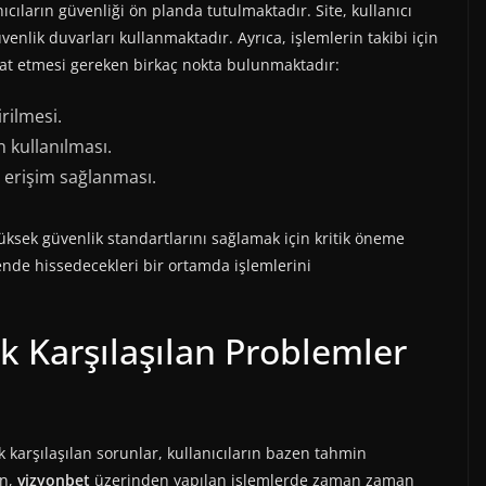
ıcıların güvenliği ön planda tutulmaktadır. Site, kullanıcı
üvenlik duvarları kullanmaktadır. Ayrıca, işlemlerin takibi için
dikkat etmesi gereken birkaç nokta bulunmaktadır:
irilmesi.
 kullanılması.
n erişim sağlanması.
üksek güvenlik standartlarını sağlamak için kritik öneme
vende hissedecekleri bir ortamda işlemlerini
k Karşılaşılan Problemler
 karşılaşılan sorunlar, kullanıcıların bazen tahmin
in,
vizyonbet
üzerinden yapılan işlemlerde zaman zaman