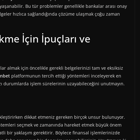
aşanabilir. Bu tür problemler genellikle bankalar arası onay
elgeler hızlıca sağlandığında çözüme ulaşmak çoğu zaman
kme İçin İpuçları ve
lar almak için öncelikle gerekli belgelerinizi tam ve eksiksiz
onbet
platformunun tercih ettiği yöntemleri inceleyerek en
zı durumlarda işlem sürelerinin uzayabileceğini unutmayın.
kleştirirken dikkat etmeniz gereken birçok unsur bulunuyor.
yöntemleri seçmek ve zamanında hareket etmek büyük önem
atli bir yaklaşım gerektirir. Böylece finansal işlemlerinizde