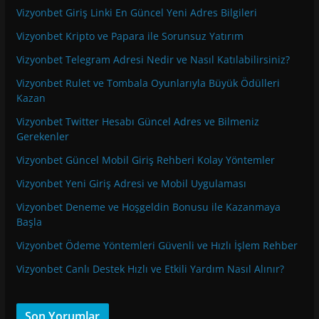
Vizyonbet Giriş Linki En Güncel Yeni Adres Bilgileri
Vizyonbet Kripto ve Papara ile Sorunsuz Yatırım
Vizyonbet Telegram Adresi Nedir ve Nasıl Katılabilirsiniz?
Vizyonbet Rulet ve Tombala Oyunlarıyla Büyük Ödülleri
Kazan
Vizyonbet Twitter Hesabı Güncel Adres ve Bilmeniz
Gerekenler
Vizyonbet Güncel Mobil Giriş Rehberi Kolay Yöntemler
Vizyonbet Yeni Giriş Adresi ve Mobil Uygulaması
Vizyonbet Deneme ve Hoşgeldin Bonusu ile Kazanmaya
Başla
Vizyonbet Ödeme Yöntemleri Güvenli ve Hızlı İşlem Rehber
Vizyonbet Canlı Destek Hızlı ve Etkili Yardım Nasıl Alınır?
Son Yorumlar