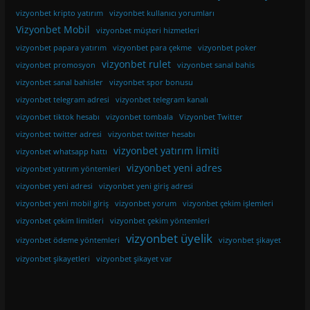
vizyonbet kripto yatırım
vizyonbet kullanıcı yorumları
Vizyonbet Mobil
vizyonbet müşteri hizmetleri
vizyonbet papara yatırım
vizyonbet para çekme
vizyonbet poker
vizyonbet rulet
vizyonbet promosyon
vizyonbet sanal bahis
vizyonbet sanal bahisler
vizyonbet spor bonusu
vizyonbet telegram adresi
vizyonbet telegram kanalı
vizyonbet tiktok hesabı
vizyonbet tombala
Vizyonbet Twitter
vizyonbet twitter adresi
vizyonbet twitter hesabı
vizyonbet yatırım limiti
vizyonbet whatsapp hattı
vizyonbet yeni adres
vizyonbet yatırım yöntemleri
vizyonbet yeni adresi
vizyonbet yeni giriş adresi
vizyonbet yeni mobil giriş
vizyonbet yorum
vizyonbet çekim işlemleri
vizyonbet çekim limitleri
vizyonbet çekim yöntemleri
vizyonbet üyelik
vizyonbet ödeme yöntemleri
vizyonbet şikayet
vizyonbet şikayetleri
vizyonbet şikayet var