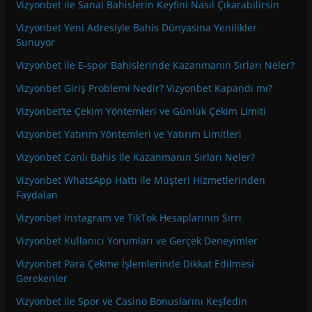
Vizyonbet ile Sanal Bahislerin Keyfini Nasıl Çıkarabilirsin
Vizyonbet Yeni Adresiyle Bahis Dünyasına Yenilikler
Sunuyor
Vizyonbet ile E-spor Bahislerinde Kazanmanın Sırları Neler?
Vizyonbet Giriş Problemi Nedir? Vizyonbet Kapandı mı?
Vizyonbet’te Çekim Yöntemleri ve Günlük Çekim Limiti
Vizyonbet Yatırım Yöntemleri ve Yatırım Limitleri
Vizyonbet Canlı Bahis ile Kazanmanın Sırları Neler?
Vizyonbet WhatsApp Hattı ile Müşteri Hizmetlerinden
Faydalan
Vizyonbet Instagram ve TikTok Hesaplarının Sırrı
Vizyonbet Kullanıcı Yorumları ve Gerçek Deneyimler
Vizyonbet Para Çekme İşlemlerinde Dikkat Edilmesi
Gerekenler
Vizyonbet ile Spor ve Casino Bonuslarını Keşfedin