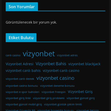
Son Yorumlar
Görüntülenecek bir yorum yok.
Etiket Bulutu
vizyonbet
canlı casino
vizyonbet adres
Vizyonbet Bahis
Vizyonbet Adresi
vizyonbet blackjack
vizyonbet canlı bahis
vizyonbet canlı casino
vizyonbet casino
vizyonbet canlı destek
vizyonbet casino bonusu
vizyonbet deneme bonusu
Vizyonbet Giriş
vizyonbet e-spor bahisleri
vizyonbet freespin
vizyonbet giriş linki
vizyonbet giriş problemi
vizyonbet güncel giriş
vizyonbet güncel mobil giriş
vizyonbet günlük çekim limiti
Vizyonbet Güvenilir Mi
vizyonbet hoşgeldin bonusu
vizyonbet iletişim