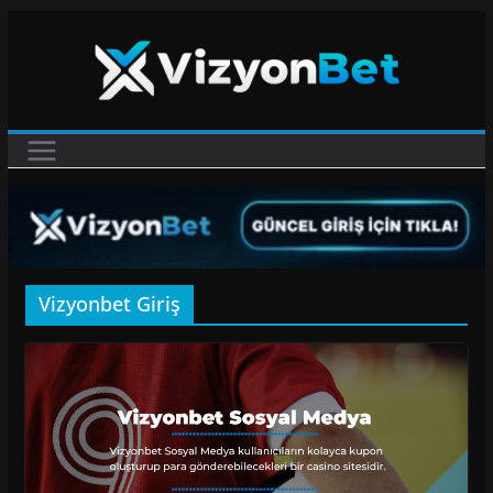
Skip
to
content
Vizyonbet Giriş