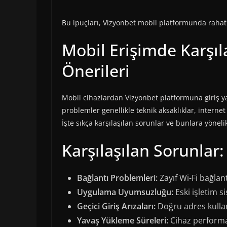
Bu ipuçları, Vizyonbet mobil platformunda rahat 
Mobil Erişimde Karşı
Önerileri
Mobil cihazlardan Vizyonbet platformuna giriş yap
problemler genellikle teknik aksaklıklar, internet 
İşte sıkça karşılaşılan sorunlar ve bunlara yöneli
Karşılaşılan Sorunlar:
Bağlantı Problemleri:
Zayıf Wi-Fi bağlant
Uygulama Uyumsuzluğu:
Eski işletim 
Geçici Giriş Arızaları:
Doğru adres kullan
Yavaş Yükleme Süreleri:
Cihaz performa