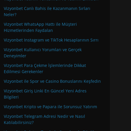
Vizyonbet Canlı Bahis ile Kazanmanın Sırları
Neler?
Vizyonbet WhatsApp Hattı ile Müşteri
Hizmetlerinden Faydalan
Vizyonbet Instagram ve TikTok Hesaplarının Sırrı
Vizyonbet Kullanıcı Yorumları ve Gerçek
Deneyimler
Vizyonbet Para Çekme İşlemlerinde Dikkat
Edilmesi Gerekenler
Vizyonbet ile Spor ve Casino Bonuslarını Keşfedin
Vizyonbet Giriş Linki En Güncel Yeni Adres
Bilgileri
Vizyonbet Kripto ve Papara ile Sorunsuz Yatırım
Vizyonbet Telegram Adresi Nedir ve Nasıl
Katılabilirsiniz?