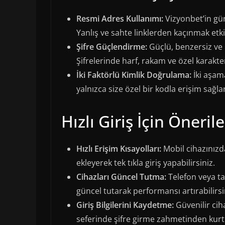
Resmi Adres Kullanımı:
Vizyonbet’in gün
Yanlış ve sahte linklerden kaçınmak etkil
Şifre Güçlendirme:
Güçlü, benzersiz ve k
Şifrelerinde harf, rakam ve özel karakte
İki Faktörlü Kimlik Doğrulama:
İki aşama
yalnızca size özel bir kodla erişim sağlar
Hızlı Giriş İçin Önerile
Hızlı Erişim Kısayolları:
Mobil cihazınızda
ekleyerek tek tıkla giriş yapabilirsiniz.
Cihazları Güncel Tutma:
Telefon veya tab
güncel tutarak performansı artırabilirsi
Giriş Bilgilerini Kaydetme:
Güvenilir ciha
seferinde şifre girme zahmetinden kurtu