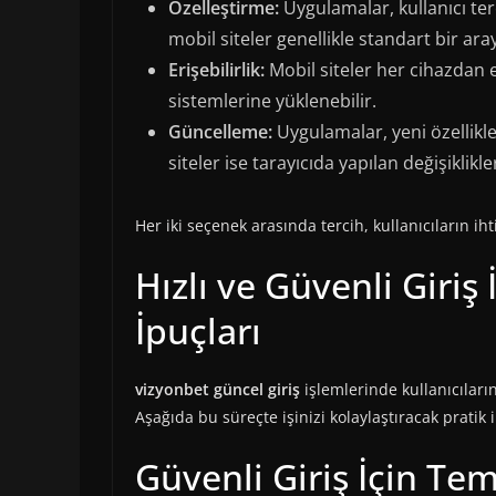
Özelleştirme:
Uygulamalar, kullanıcı terc
mobil siteler genellikle standart bir ara
Erişebilirlik:
Mobil siteler her cihazdan e
sistemlerine yüklenebilir.
Güncelleme:
Uygulamalar, yeni özellikle
siteler ise tarayıcıda yapılan değişiklikle
Her iki seçenek arasında tercih, kullanıcıların ih
Hızlı ve Güvenli Giriş 
İpuçları
vizyonbet güncel giriş
işlemlerinde kullanıcılar
Aşağıda bu süreçte işinizi kolaylaştıracak pratik 
Güvenli Giriş İçin Te