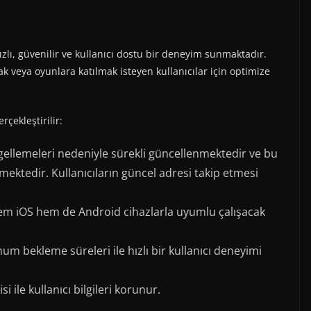
 hızlı, güvenilir ve kullanıcı dostu bir deneyim sunmaktadır.
 veya oyunlara katılmak isteyen kullanıcılar için optimize
çekleştirilir:
ngellemeleri nedeniyle sürekli güncellenmektedir ve bu
ektedir. Kullanıcıların güncel adresi takip etmesi
 hem iOS hem de Android cihazlarla uyumlu çalışacak
mum bekleme süreleri ile hızlı bir kullanıcı deneyimi
si ile kullanıcı bilgileri korunur.