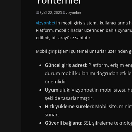
Eylül 22, 2025
vizyonbet
vizyonbet
’in mobil giriş sistemi, kullanıcılarına
Platform, mobil cihazlar üzerinden bahis oynamak
edilmiş bir arayüze sahiptir.
Mobil giriş işlemi şu temel unsurlar üzerinden ger
Güncel giriş adresi
: Platform, erişim e
durum mobil kullanımı doğrudan etkilem
önemlidir.
Uyumluluk
: Vizyonbet’in mobil sitesi,
şekilde tasarlanmıştır.
Hızlı yükleme süreleri
: Mobil site, mini
sunar.
Güvenli bağlantı
: SSL şifreleme teknoloji