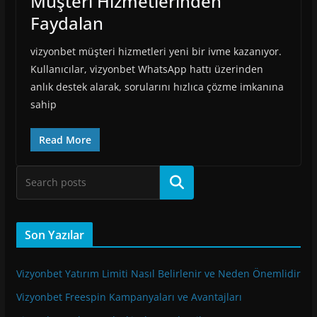
Müşteri Hizmetlerinden
Faydalan
vizyonbet müşteri hizmetleri yeni bir ivme kazanıyor.
Kullanıcılar, vizyonbet WhatsApp hattı üzerinden
anlık destek alarak, sorularını hızlıca çözme imkanına
sahip
Read More
Ara
Son Yazılar
Vizyonbet Yatırım Limiti Nasıl Belirlenir ve Neden Önemlidir
Vizyonbet Freespin Kampanyaları ve Avantajları