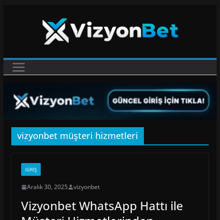
Skip
to
content
vizyonbet müşteri hizmetleri
GIRIŞ
Aralık 30, 2025
vizyonbet
Vizyonbet WhatsApp Hattı ile