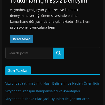
Tutkunları İçin Eşsiz Deneyim
vizyonbet, geniş oyun yelpazesi ve kullanıcı
deneyimine verdiği önem sayesinde online
kumarhane dünyasında öne çıkmaktadır. Site, hem
profesyonel oyunculara hem
Read More
Ara
Son Yazılar
Vizyonbet Yatırım Limiti Nasıl Belirlenir ve Neden Önemlidir
Vizyonbet Freespin Kampanyaları ve Avantajları
Vizyonbet Rulet ve Blackjack Oyunları ile Şansını Artır