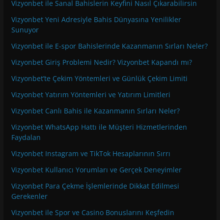
Vizyonbet ile Sanal Bahislerin Keyfini Nasıl Çıkarabilirsin
Vizyonbet Yeni Adresiyle Bahis Dünyasına Yenilikler
Sunuyor
Vizyonbet ile E-spor Bahislerinde Kazanmanın Sırları Neler?
Vizyonbet Giriş Problemi Nedir? Vizyonbet Kapandı mı?
Vizyonbet’te Çekim Yöntemleri ve Günlük Çekim Limiti
Vizyonbet Yatırım Yöntemleri ve Yatırım Limitleri
Vizyonbet Canlı Bahis ile Kazanmanın Sırları Neler?
Vizyonbet WhatsApp Hattı ile Müşteri Hizmetlerinden
Faydalan
Vizyonbet Instagram ve TikTok Hesaplarının Sırrı
Vizyonbet Kullanıcı Yorumları ve Gerçek Deneyimler
Vizyonbet Para Çekme İşlemlerinde Dikkat Edilmesi
Gerekenler
Vizyonbet ile Spor ve Casino Bonuslarını Keşfedin