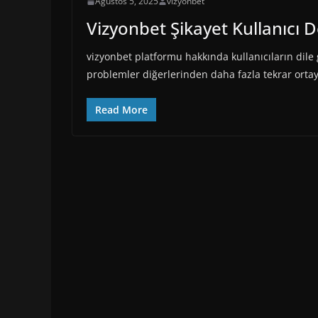
Ağustos 5, 2025
vizyonbet
Vizyonbet Şikayet Kullanıcı 
vizyonbet platformu hakkında kullanıcıların dile g
problemler diğerlerinden daha fazla tekrar ortaya
Read More