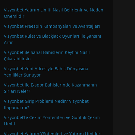
Vizyonbet Yatırım Limiti Nasıl Belirlenir ve Neden
Önemlidir
Vizyonbet Freespin Kampanyaları ve Avantajları
Vizyonbet Rulet ve Blackjack Oyunları ile Şansını
Artır
Vizyonbet ile Sanal Bahislerin Keyfini Nasıl
Çıkarabilirsin
Vizyonbet Yeni Adresiyle Bahis Dünyasına
Yenilikler Sunuyor
Vizyonbet ile E-spor Bahislerinde Kazanmanın
Sırları Neler?
Vizyonbet Giriş Problemi Nedir? Vizyonbet
Kapandı mı?
Vizyonbet’te Çekim Yöntemleri ve Günlük Çekim
Limiti
Vizyonbet Yatırım Yöntemleri ve Yatırım Limitleri