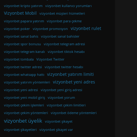
vizyonbet kripto yatırım
vizyonbet kullanıcı yorumları
Vizyonbet Mobil
vizyonbet müşteri hizmetleri
vizyonbet papara yatırım
vizyonbet para çekme
vizyonbet rulet
vizyonbet poker
vizyonbet promosyon
vizyonbet sanal bahis
vizyonbet sanal bahisler
vizyonbet spor bonusu
vizyonbet telegram adresi
vizyonbet telegram kanalı
vizyonbet tiktok hesabı
vizyonbet tombala
Vizyonbet Twitter
vizyonbet twitter adresi
vizyonbet twitter hesabı
vizyonbet yatırım limiti
vizyonbet whatsapp hattı
vizyonbet yeni adres
vizyonbet yatırım yöntemleri
vizyonbet yeni adresi
vizyonbet yeni giriş adresi
vizyonbet yeni mobil giriş
vizyonbet yorum
vizyonbet çekim işlemleri
vizyonbet çekim limitleri
vizyonbet çekim yöntemleri
vizyonbet ödeme yöntemleri
vizyonbet üyelik
vizyonbet şikayet
vizyonbet şikayetleri
vizyonbet şikayet var