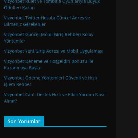
Vizyonbet Rulet ve Tombala Oyunlarıyla Büyük
Ödülleri Kazan
Vizyonbet Twitter Hesabı Güncel Adres ve
Bilmeniz Gerekenler
Vizyonbet Güncel Mobil Giriş Rehberi Kolay
Yöntemler
Vizyonbet Yeni Giriş Adresi ve Mobil Uygulaması
Vizyonbet Deneme ve Hoşgeldin Bonusu ile
Kazanmaya Başla
Vizyonbet Ödeme Yöntemleri Güvenli ve Hızlı
İşlem Rehber
Vizyonbet Canlı Destek Hızlı ve Etkili Yardım Nasıl
Alınır?
Son Yorumlar