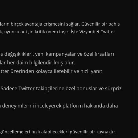
ların birçok avantaja erişmesini sağlar. Güvenilir bir bahis
oyuncular için kritik önem taşır. İşte Vizyonbet Twitter
 değişiklikleri, yeni kampanyalar ve özel fırsatları
r her daim bilgilendirilmiş olur.
itter üzerinden kolayca iletebilir ve hızlı yanıt
: Sadece Twitter takipçilerine özel bonuslar ve sürpriz
rın deneyimlerini inceleyerek platform hakkında daha
güncellemeleri hızlı alabilecekleri güvenilir bir kaynaktır.