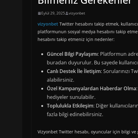
Eylül 29, 2025
vizyonbet
vizyonbet
Twitter hesabını takip etmek, kullanıcı
platformunun sosyal medya hesabını takip etmek, 
hesabını takip etmeniz için nedenler:
Güncel Bilgi Paylaşımı
: Platformun adres
buradan duyurulur. Bu sayede kullanıcıla
Canlı Destek İle İletişim
: Sorularınızı Tw
alabilirsiniz.
Özel Kampanyalardan Haberdar Olma
hediyeler sunulabilir.
Toplulukla Etkileşim
: Diğer kullanıcıla
fazla bilgi edinebilirsiniz.
Vizyonbet Twitter hesabı, oyuncular için bilgi ve 