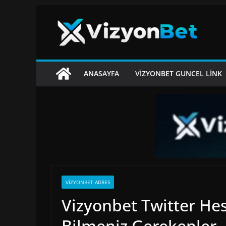
Skip
to
content
ANASAYFA
VIZYONBET GUNCEL LINK
VIZYONBET ADRES
Vizyonbet Twitter He
Bilmeniz Gerekenler