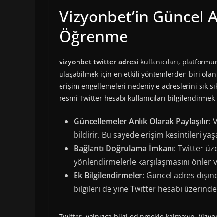
Vizyonbet’in Güncel A
Öğrenme
vizyonbet twitter adresi
kullanıcıları, platformun
ulaşabilmek için en etkili yöntemlerden biri olan 
erişim engellemeleri nedeniyle adreslerini sık sı
resmi Twitter hesabı kullanıcıları bilgilendirmek a
Güncellemeler Anlık Olarak Paylaşılır
: 
bildirir. Bu sayede erişim kesintileri
Bağlantı Doğrulama İmkanı
: Twitter üz
yönlendirmelerle karşılaşmasını önler 
Ek Bilgilendirmeler
: Güncel adres dışı
bilgileri de yine Twitter hesabı üzerinden
Twitter, yalnızca bilgi edinmekle kalmayıp, Vizy