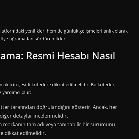
latformdaki yenilikleri hem de günlük gelişmeleri anlık olarak
ntiye uğramadan sürdürebilirler.
lama: Resmi Hesabı Nasıl
k için çeşitli kriterlere dikkat edilmelidir. Bu kriterler,
 yardımcı olur:
tter tarafından doğrulandığını gösterir. Ancak, her
iğer detaylar incelenmelidir.
 markanın tam adı veya tanınabilir bir sürümünü
e dikkat edilmelidir.