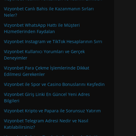
Vizyonbet Canlı Bahis ile Kazanmanın Sırları
Neler?
Vizyonbet WhatsApp Hattı ile Müşteri
Hizmetlerinden Faydalan
Vizyonbet Instagram ve TikTok Hesaplarının Sırrı
Vizyonbet Kullanıcı Yorumları ve Gerçek
Deneyimler
Vizyonbet Para Çekme İşlemlerinde Dikkat
Edilmesi Gerekenler
Vizyonbet ile Spor ve Casino Bonuslarını Keşfedin
Vizyonbet Giriş Linki En Güncel Yeni Adres
Bilgileri
Vizyonbet Kripto ve Papara ile Sorunsuz Yatırım
Vizyonbet Telegram Adresi Nedir ve Nasıl
Katılabilirsiniz?