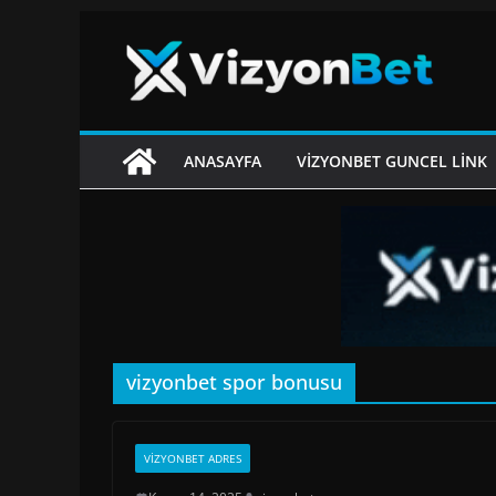
Skip
to
content
ANASAYFA
VIZYONBET GUNCEL LINK
vizyonbet spor bonusu
VIZYONBET ADRES