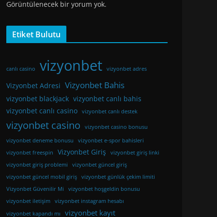
Görüntülenecek bir yorum yok.
Etiket Bulutu
vizyonbet
canlı casino
vizyonbet adres
Vizyonbet Bahis
Vizyonbet Adresi
vizyonbet blackjack
vizyonbet canlı bahis
vizyonbet canlı casino
vizyonbet canlı destek
vizyonbet casino
vizyonbet casino bonusu
vizyonbet deneme bonusu
vizyonbet e-spor bahisleri
Vizyonbet Giriş
vizyonbet freespin
vizyonbet giriş linki
vizyonbet giriş problemi
vizyonbet güncel giriş
vizyonbet güncel mobil giriş
vizyonbet günlük çekim limiti
Vizyonbet Güvenilir Mi
vizyonbet hoşgeldin bonusu
vizyonbet iletişim
vizyonbet instagram hesabı
vizyonbet kayıt
vizyonbet kapandı mı