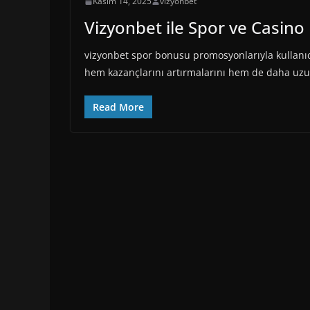
Kasım 14, 2025
vizyonbet
Vizyonbet ile Spor ve Casino
vizyonbet spor bonusu promosyonlarıyla kullanıcı
hem kazançlarını artırmalarını hem de daha uz
Read More