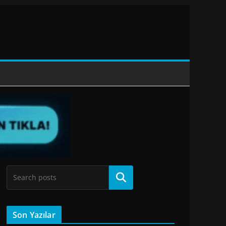
Ara
Son Yazılar