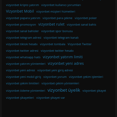
vizyonbet kripto yatırım
vizyonbet kullanıcı yorumları
Vizyonbet Mobil
vizyonbet müşteri hizmetleri
vizyonbet papara yatırım
vizyonbet para çekme
vizyonbet poker
vizyonbet rulet
vizyonbet promosyon
vizyonbet sanal bahis
vizyonbet sanal bahisler
vizyonbet spor bonusu
vizyonbet telegram adresi
vizyonbet telegram kanalı
vizyonbet tiktok hesabı
vizyonbet tombala
Vizyonbet Twitter
vizyonbet twitter adresi
vizyonbet twitter hesabı
vizyonbet yatırım limiti
vizyonbet whatsapp hattı
vizyonbet yeni adres
vizyonbet yatırım yöntemleri
vizyonbet yeni adresi
vizyonbet yeni giriş adresi
vizyonbet yeni mobil giriş
vizyonbet yorum
vizyonbet çekim işlemleri
vizyonbet çekim limitleri
vizyonbet çekim yöntemleri
vizyonbet üyelik
vizyonbet ödeme yöntemleri
vizyonbet şikayet
vizyonbet şikayetleri
vizyonbet şikayet var