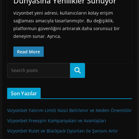
Dünyasına Yenilikler Sunuyor
vizyonbet yeni adresi, kullanıcıların kolay erişim
sağlaması amacıyla tasarlanmıştır. Bu değişiklik,
platformun güvenliğini artırarak daha sorunsuz bir
deneyim sunar. Ayrıca,
Read More
Ara
Son Yazılar
Vizyonbet Yatırım Limiti Nasıl Belirlenir ve Neden Önemlidir
Vizyonbet Freespin Kampanyaları ve Avantajları
Vizyonbet Rulet ve Blackjack Oyunları ile Şansını Artır