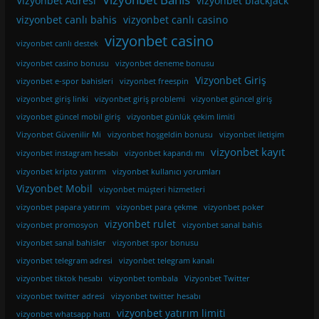
Vizyonbet Adresi
vizyonbet blackjack
vizyonbet canlı bahis
vizyonbet canlı casino
vizyonbet casino
vizyonbet canlı destek
vizyonbet casino bonusu
vizyonbet deneme bonusu
Vizyonbet Giriş
vizyonbet e-spor bahisleri
vizyonbet freespin
vizyonbet giriş linki
vizyonbet giriş problemi
vizyonbet güncel giriş
vizyonbet güncel mobil giriş
vizyonbet günlük çekim limiti
Vizyonbet Güvenilir Mi
vizyonbet hoşgeldin bonusu
vizyonbet iletişim
vizyonbet kayıt
vizyonbet instagram hesabı
vizyonbet kapandı mı
vizyonbet kripto yatırım
vizyonbet kullanıcı yorumları
Vizyonbet Mobil
vizyonbet müşteri hizmetleri
vizyonbet papara yatırım
vizyonbet para çekme
vizyonbet poker
vizyonbet rulet
vizyonbet promosyon
vizyonbet sanal bahis
vizyonbet sanal bahisler
vizyonbet spor bonusu
vizyonbet telegram adresi
vizyonbet telegram kanalı
vizyonbet tiktok hesabı
vizyonbet tombala
Vizyonbet Twitter
vizyonbet twitter adresi
vizyonbet twitter hesabı
vizyonbet yatırım limiti
vizyonbet whatsapp hattı