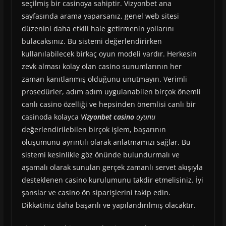
seçilmiş bir casinoya sahiptir. Vizyonbet ana
sayfasında arama yaparsanız, genel web sitesi
düzenini daha etkili hale getirmenin yollarını
bulacaksınız. Bu sistemi değerlendirirken
kullanılabilecek birkaç oyun modeli vardır. Herkesin
zevk alması kolay olan casino sunumlarının her
zaman kanıtlanmış olduğunu unutmayın. Verimli
prosedürler, adım adım uygulanabilen birçok önemli
canlı casino özelliği ve hepsinden önemlisi canlı bir
casinoda kolayca
Vizyonbet casino
oyunu
değerlendirilebilen birçok işlem, başarının
oluşumunu ayrıntılı olarak anlatmamızı sağlar. Bu
sistemi kesinlikle göz önünde bulundurmalı ve
aşamalı olarak sunulan gerçek zamanlı servet akışıyla
desteklenen casino kurulumunu takdir etmelisiniz. İyi
şanslar ve casino ön siparişlerini takip edin.
Dikkatiniz daha başarılı ve yapılandırılmış olacaktır.