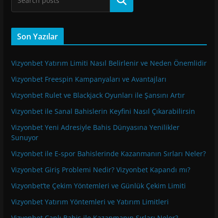
Ara
Son Yazılar
Vizyonbet Yatırım Limiti Nasıl Belirlenir ve Neden Önemlidir
Vizyonbet Freespin Kampanyaları ve Avantajları
Vizyonbet Rulet ve Blackjack Oyunları ile Şansını Artır
Vizyonbet ile Sanal Bahislerin Keyfini Nasıl Çıkarabilirsin
Vizyonbet Yeni Adresiyle Bahis Dünyasına Yenilikler
Sunuyor
Vizyonbet ile E-spor Bahislerinde Kazanmanın Sırları Neler?
Vizyonbet Giriş Problemi Nedir? Vizyonbet Kapandı mı?
Vizyonbet’te Çekim Yöntemleri ve Günlük Çekim Limiti
Vizyonbet Yatırım Yöntemleri ve Yatırım Limitleri
Vizyonbet Canlı Bahis ile Kazanmanın Sırları Neler?