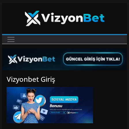
Skip
to
content
Vizyonbet Giriş