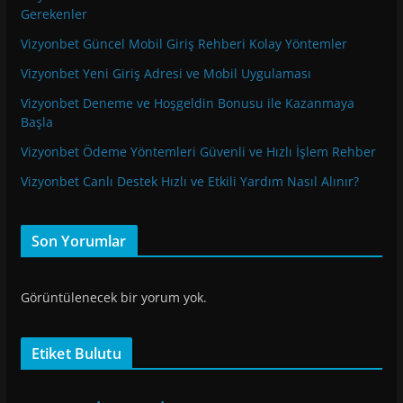
Gerekenler
Vizyonbet Güncel Mobil Giriş Rehberi Kolay Yöntemler
Vizyonbet Yeni Giriş Adresi ve Mobil Uygulaması
Vizyonbet Deneme ve Hoşgeldin Bonusu ile Kazanmaya
Başla
Vizyonbet Ödeme Yöntemleri Güvenli ve Hızlı İşlem Rehber
Vizyonbet Canlı Destek Hızlı ve Etkili Yardım Nasıl Alınır?
Son Yorumlar
Görüntülenecek bir yorum yok.
Etiket Bulutu