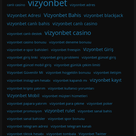
vizyonbet
canlı casino
vizyonbet adres
Vizyonbet Bahis
Vizyonbet Adresi
vizyonbet blackjack
vizyonbet canlı bahis
vizyonbet canlı casino
vizyonbet casino
vizyonbet canlı destek
vizyonbet casino bonusu
vizyonbet deneme bonusu
Vizyonbet Giriş
vizyonbet e-spor bahisleri
vizyonbet freespin
vizyonbet giriş linki
vizyonbet giriş problemi
vizyonbet güncel giriş
vizyonbet güncel mobil giriş
vizyonbet günlük çekim limiti
Vizyonbet Güvenilir Mi
vizyonbet hoşgeldin bonusu
vizyonbet iletişim
vizyonbet kayıt
vizyonbet instagram hesabı
vizyonbet kapandı mı
vizyonbet kripto yatırım
vizyonbet kullanıcı yorumları
Vizyonbet Mobil
vizyonbet müşteri hizmetleri
vizyonbet papara yatırım
vizyonbet para çekme
vizyonbet poker
vizyonbet rulet
vizyonbet promosyon
vizyonbet sanal bahis
vizyonbet sanal bahisler
vizyonbet spor bonusu
vizyonbet telegram adresi
vizyonbet telegram kanalı
vizyonbet tiktok hesabı
vizyonbet tombala
Vizyonbet Twitter