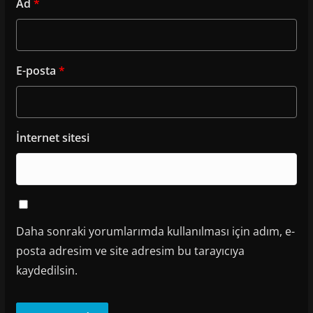
Ad
*
E-posta
*
İnternet sitesi
Daha sonraki yorumlarımda kullanılması için adım, e-
posta adresim ve site adresim bu tarayıcıya
kaydedilsin.