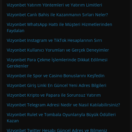
Vizyonbet Yatırım Yöntemleri ve Yatırım Limitleri
Vizyonbet Canlı Bahis ile Kazanmanın Sırları Neler?
Vizyonbet WhatsApp Hattı ile Müşteri Hizmetlerinden
Faydalan
Vizyonbet Instagram ve TikTok Hesaplarının Sırrı
Vizyonbet Kullanıcı Yorumları ve Gerçek Deneyimler
Vizyonbet Para Çekme İşlemlerinde Dikkat Edilmesi
Gerekenler
Vizyonbet ile Spor ve Casino Bonuslarını Keşfedin
Vizyonbet Giriş Linki En Güncel Yeni Adres Bilgileri
Vizyonbet Kripto ve Papara ile Sorunsuz Yatırım
Vizyonbet Telegram Adresi Nedir ve Nasıl Katılabilirsiniz?
Vizyonbet Rulet ve Tombala Oyunlarıyla Büyük Ödülleri
Kazan
Vizyonbet Twitter Hesabı Güncel Adres ve Bilmeniz