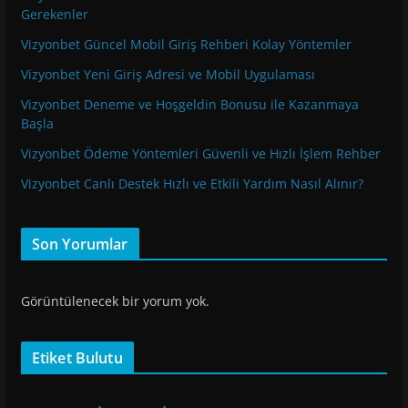
Gerekenler
Vizyonbet Güncel Mobil Giriş Rehberi Kolay Yöntemler
Vizyonbet Yeni Giriş Adresi ve Mobil Uygulaması
Vizyonbet Deneme ve Hoşgeldin Bonusu ile Kazanmaya
Başla
Vizyonbet Ödeme Yöntemleri Güvenli ve Hızlı İşlem Rehber
Vizyonbet Canlı Destek Hızlı ve Etkili Yardım Nasıl Alınır?
Son Yorumlar
Görüntülenecek bir yorum yok.
Etiket Bulutu